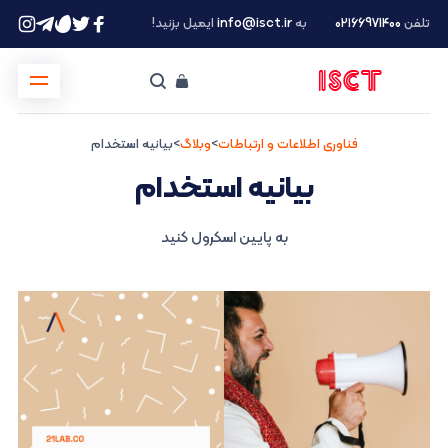
تلفن
۰۲۱66971400
به
info@isct.ir
ایمیل بزنید!
فناوری اطلاعات و ارتباطات
>
وبلاگ
>
بیانیه استخدام
بیانیه استخدام
به پایین اسکرول کنید