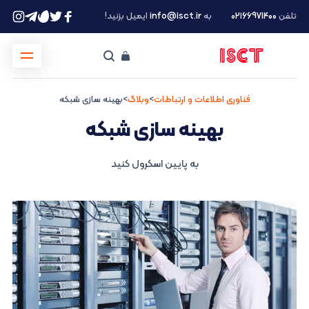
تلفن
۰۲۱66971400
به
info@isct.ir
ایمیل بزنید!
فناوری اطلاعات و ارتباطات
>
وبلاگ
>
بهینه سازی شبکه
بهینه سازی شبکه
به پایین اسکرول کنید