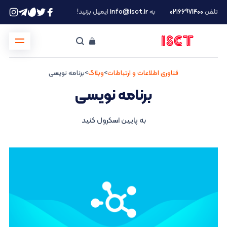
تلفن
۰۲۱66971400
به
info@isct.ir
ایمیل بزنید!
فناوری اطلاعات و ارتباطات
>
وبلاگ
>
برنامه نویسی
برنامه نویسی
به پایین اسکرول کنید