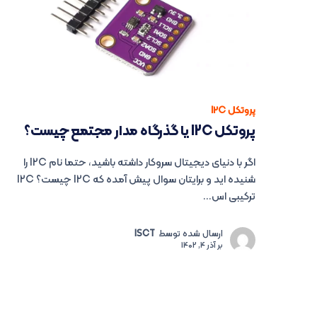
پروتکل I2C
پروتکل I2C یا گذرگاه مدار مجتمع چیست؟
اگر با دنیای دیجیتال سروکار داشته باشید، حتما نام I2C را
شنیده اید و برایتان سوال پیش آمده که I2C چیست؟ I2C
ترکیبی اس...
ارسال شده توسط
ISCT
بر
آذر 4, 1402