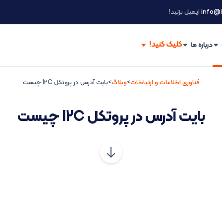
info@i
ایمیل بزنید!
درباره ما
فناوری اطلاعات و ارتباطات
>
وبلاگ
>
بایت آدرس در پروتکل I2C چیست
بایت آدرس در پروتکل I2C چیست