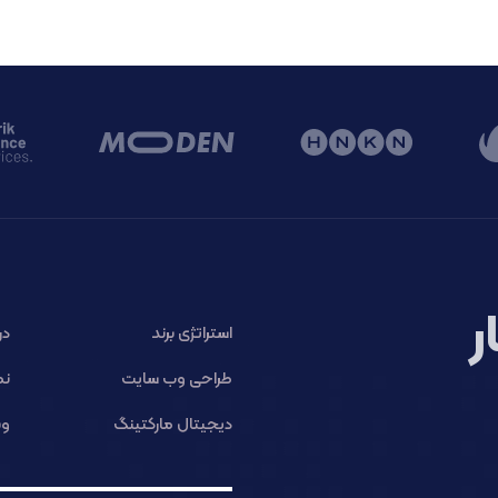
ر
استراتژی برند
در
طراحی وب سایت
نم
دیجیتال مارکتینگ
وب