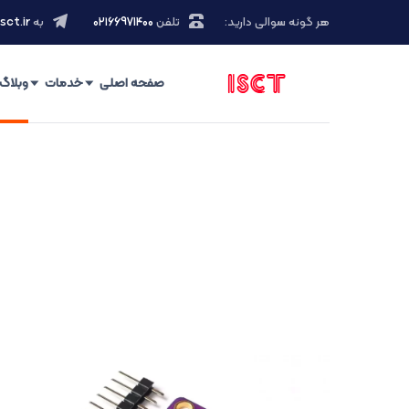
هر گونه سوالی دارید:
تلفن
۰۲۱66971400
به
sct.ir
صفحه اصلی
خدمات
وبلاگ