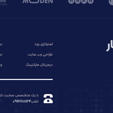
ر
استراتژی برند
در
طراحی وب سایت
نم
دیجیتال مارکتینگ
وب
با یک متخصص صحبت کنی
تلفن
09117788124