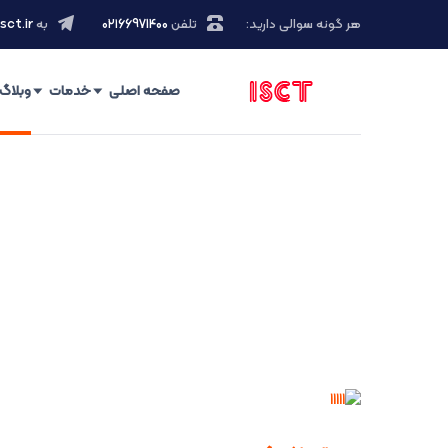
هر گونه سوالی دارید:
تلفن
۰۲۱66971400
به
sct.ir
صفحه اصلی
خدمات
وبلاگ