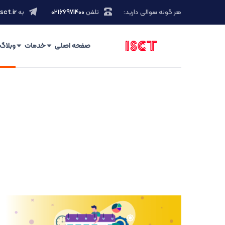
هر گونه سوالی دارید:
تلفن
۰۲۱66971400
به
sct.ir
صفحه اصلی
خدمات
وبلاگ