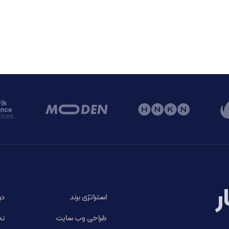
ر
استراتژی برند
در
طراحی وب سایت
نم