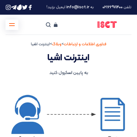
تلفن
۰۲۱66971400
به
info@isct.ir
ایمیل بزنید!
فناوری اطلاعات و ارتباطات
>
وبلاگ
>
اینترنت اشیا
اینترنت اشیا
به پایین اسکرول کنید