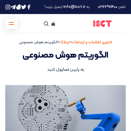
تلفن
۰۲۱66971400
به
info@isct.ir
ایمیل بزنید!
فناوری اطلاعات و ارتباطات
>
وبلاگ
>
الگوریتم هوش مصنوعی
الگوریتم هوش مصنوعی
به پایین اسکرول کنید