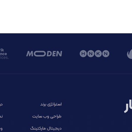
ر
استراتژی برند
در
طراحی وب سایت
نم
دیجیتال مارکتینگ
وب