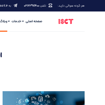
هر گونه سوالی دارید:
تلفن
۰۲۱66971400
به
sct.ir
صفحه اصلی
خدمات
وبلاگ
ا