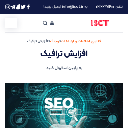
تلفن
۰۲۱66971400
به
info@isct.ir
ایمیل بزنید!
فناوری اطلاعات و ارتباطات
>
وبلاگ
>
افزایش ترافیک
افزایش ترافیک
به پایین اسکرول کنید