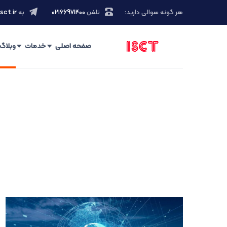
هر گونه سوالی دارید:
تلفن
۰۲۱66971400
به
sct.ir
صفحه اصلی
خدمات
وبلاگ