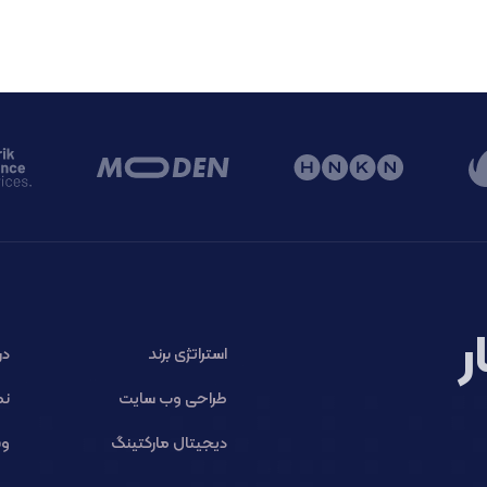
ر
استراتژی برند
در
طراحی وب سایت
نم
دیجیتال مارکتینگ
وب