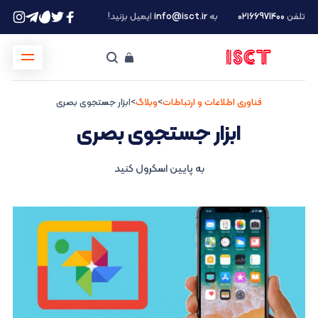
تلفن
۰۲۱66971400
به
info@isct.ir
ایمیل بزنید!
فناوری اطلاعات و ارتباطات
>
وبلاگ
>
ابزار جستجوی بصری
ابزار جستجوی بصری
به پایین اسکرول کنید