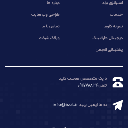
استراتژی برند
درباره ما
خدمات
طراحی وب سایت
نمونه کارها
تماس با ما
دیجیتال مارکتینگ
وبلاگ شرکت
پشتیبانی انجمن
با یک متخصص صحبت کنید
تلفن
09117788124
به ما ایمیل بزنید
info@isct.ir