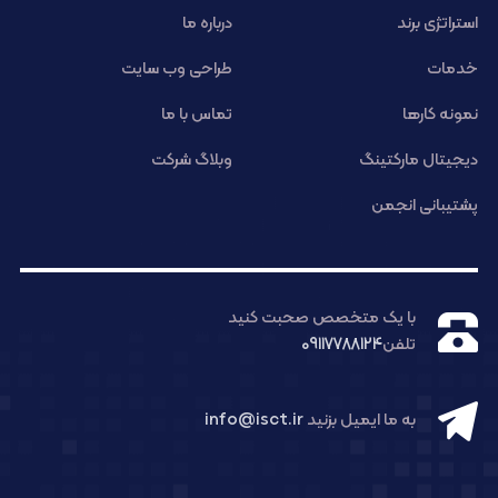
استراتژی برند
درباره ما
خدمات
طراحی وب سایت
نمونه کارها
تماس با ما
دیجیتال مارکتینگ
وبلاگ شرکت
پشتیبانی انجمن
با یک متخصص صحبت کنید
تلفن
09117788124
به ما ایمیل بزنید
info@isct.ir